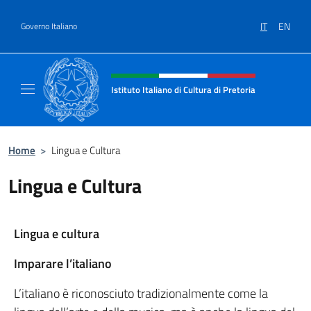
Salta al contenuto
IT
EN
Governo Italiano
Intestazione sito, social e menù
Istituto Italiano di Cultura di Pretoria
Il sito ufficiale dell'Istituto Italiano di Cultur
Home
>
Lingua e Cultura
Lingua e Cultura
Lingua e cultura
Imparare l’italiano
L’italiano è riconosciuto tradizionalmente come la