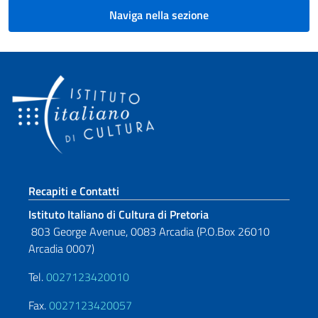
Naviga nella sezione
Sezione footer
Recapiti e Contatti
Istituto Italiano di Cultura di Pretoria
803 George Avenue, 0083 Arcadia (P.O.Box 26010
Arcadia 0007)
Tel.
0027123420010
Fax.
0027123420057